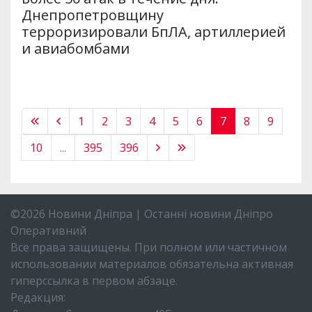
Днепропетровщину
терроризировали БпЛА, артиллерией
и авиабомбами
1
2
3
4
5
6
7
8
9
10
...
395
396
©2026 Новини Дніпра | Останні новини Дніпро
Оперативний
Все права защищены. При полном или частичном
использовании материалов обязательна активная
гиперссылка в первом абзаце.
Редакция: