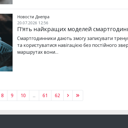
Новости Днепра
20.07.2026 12:56
П’ять найкращих моделей смартгодинн
Смартгодинники дають змогу записувати тренув
та користуватися навігацією без постійного зве
маршрутах вони…
8
9
10
...
61
62