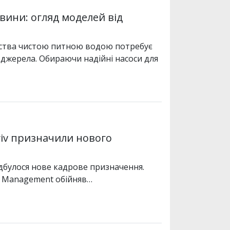
вини: огляд моделей від
рства чистою питною водою потребує
джерела. Обираючи надійні насоси для
yiv призначили нового
відбулося нове кадрове призначення.
nd Management обійняв…