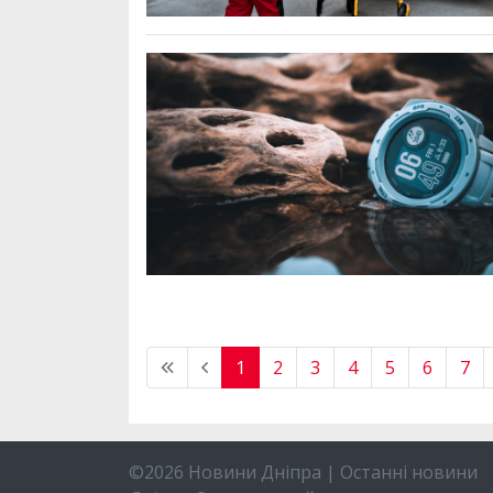
1
2
3
4
5
6
7
©2026 Новини Дніпра | Останні новини