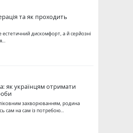
ерація та як проходить
 естетичний дискомфорт, а й серйозні
ня…
а: як українцям отримати
роби
иліковним захворюванням, родина
ись сам на сам із потребою…