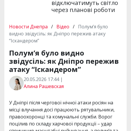
відключатимуть світло
через планові роботи
Новости Днепра
/
Відео
/
Полум’я було
видно звідусіль: як Дніпро пережив атаку
“Іскандером”
Полум’я було видно
звідусіль: як Дніпро пережив
атаку “Іскандером”
20.05.2026 17:44 |
Алина Рашевская
У Дніпрі після чергової нічної атаки росіян на
місці влучання досі працюють рятувальники,
правоохоронці та комунальні служби. Ворог
поцілив по складу харчової продукції – удар
спричинив масштабні руйнування, а полум’я та