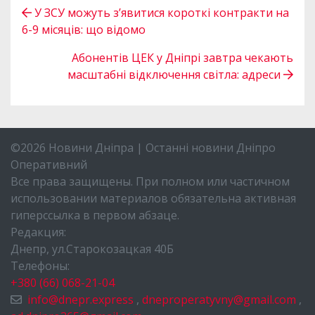
У ЗСУ можуть з’явитися короткі контракти на
6-9 місяців: що відомо
Абонентів ЦЕК у Дніпрі завтра чекають
масштабні відключення світла: адреси
©2026 Новини Дніпра | Останні новини Дніпро
Оперативний
Все права защищены. При полном или частичном
использовании материалов обязательна активная
гиперссылка в первом абзаце.
Редакция:
Днепр, ул.Старокозацкая 40Б
Телефоны:
+380 (66) 068-21-04
info@dnepr.express
,
dneproperatyvny@gmail.com
,