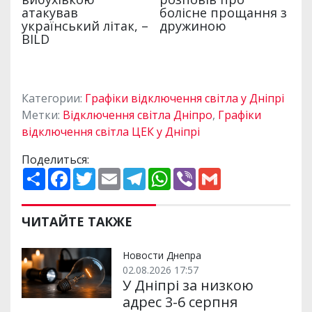
Категории:
Графіки відключення світла у Дніпрі
Метки:
Відключення світла Дніпро
,
Графіки
відключення світла ЦЕК у Дніпрі
Поделиться:
П
F
T
E
T
W
V
G
о
a
w
m
e
h
i
m
ш
c
i
a
l
a
b
a
и
e
t
i
e
t
e
i
р
b
t
l
g
s
r
l
ЧИТАЙТЕ ТАКЖЕ
и
o
e
r
A
т
o
r
a
p
и
k
m
p
Новости Днепра
02.08.2026 17:57
У Дніпрі за низкою
адрес 3-6 серпня