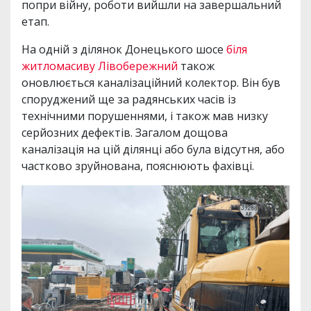
попри війну, роботи вийшли на завершальний
етап.
На одній з ділянок Донецького шосе
біля
житломасиву Лівобережний
також
оновлюється каналізаційний колектор. Він був
споруджений ще за радянських часів із
технічними порушеннями, і також мав низку
серйозних дефектів. Загалом дощова
каналізація на цій ділянці або була відсутня, або
частково зруйнована, пояснюють фахівці.