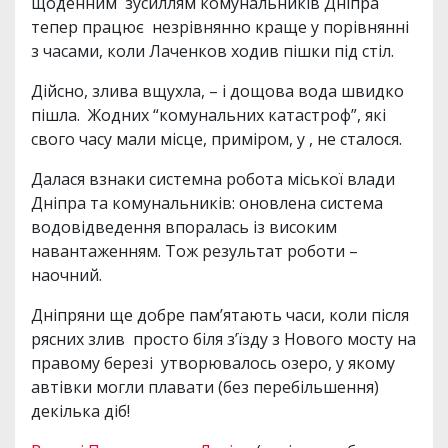
щоденним зусиллям комунальників Дніпра
тепер працює незрівнянно краще у порівнянні
з часами, коли Лаченков ходив пішки під стіл.
Дійсно, злива вщухла, – і дощова вода швидко
пішла. Жодних “комунальних катастроф”, які
свого часу мали місце, приміром, у , не сталося.
Далася взнаки системна робота міської влади
Дніпра та комунальників: оновлена система
водовідведення впоралась із високим
навантаженням. Тож результат роботи –
наочний.
Дніпряни ще добре памʼятають часи, коли після
рясних злив просто біля зʼїзду з Нового мосту на
правому березі утворювалось озеро, у якому
автівки могли плавати (без перебільшення)
декілька діб!