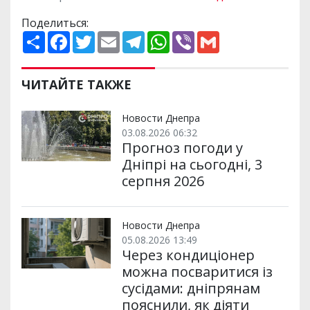
Поделиться:
П
F
T
E
T
W
V
G
о
a
w
m
e
h
i
m
ш
c
i
a
l
a
b
a
и
e
t
i
e
t
e
i
р
b
t
l
g
s
r
l
ЧИТАЙТЕ ТАКЖЕ
и
o
e
r
A
т
o
r
a
p
и
k
m
p
Новости Днепра
03.08.2026 06:32
Прогноз погоди у
Дніпрі на сьогодні, 3
серпня 2026
Новости Днепра
05.08.2026 13:49
Через кондиціонер
можна посваритися із
сусідами: дніпрянам
пояснили, як діяти