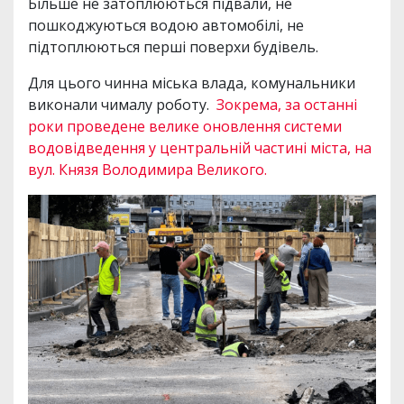
Більше не затоплюються підвали, не
пошкоджуються водою автомобілі, не
підтоплюються перші поверхи будівель.
Для цього чинна міська влада, комунальники
виконали чималу роботу.
Зокрема, за останні
роки проведене велике оновлення системи
водовідведення у центральній частині міста, на
вул. Князя Володимира Великого.