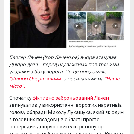
Блогер Лачен (Ігор Лаченков) вчора атакував
Дніпро двічі – перед надважкими повітряними
ударами з боку ворога. По це повідомляє
"Дніпро Оперативний"
з посиланням на
"Наше
місто".
Спочатку
фіктивно заброньований Лачен
звинуватив у використанні ворожих наративів
голову облради Миколу Лукашука, який як один
з головних посадовців області просто
попередив дніпрян і жителів регіону про
максимальну небезпеку масованого російського