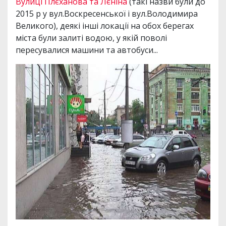
Вулиці Плєханова та Лєніна
(такі назви були до
2015 р у вул.Воскресенської і вул.Володимира
Великого), деякі інші локації на обох берегах
міста були залиті водою, у якій поволі
пересувалися машини та автобуси...