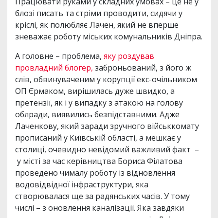
Працювати руками у складних умовах – це не у
блозі писать та стріми проводити, сидячи у
кріслі, як полюбляє Лачен, який не вперше
зневажає роботу міських комунальників Дніпра.
А головне – проблема,
яку роздував
провладний блогер,
заброньований, з його ж
слів, обвинуваченим у корупції екс-очільником
ОП Єрмаком, вирішилась дуже швидко, а
претензії, як і у випадку з атакою на голову
облради, виявились безпідставними. Адже
Лаченкову, який заради зручного військкомату
прописаний у Київській області, а мешкає у
столиці, очевидно невідомий важливий факт –
у місті за час керівництва Бориса Філатова
проведено чималу роботу із відновлення
водовідвідної інфраструктури, яка
створювалася ще за радянських часів. У тому
числі – з оновлення каналізації. Яка завдяки