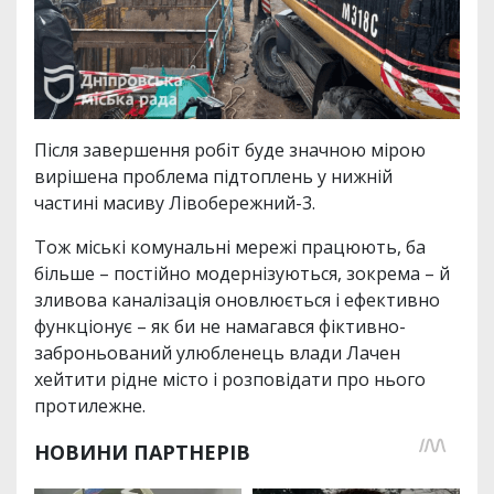
Після завершення робіт буде значною мірою
вирішена проблема підтоплень у нижній
частині масиву Лівобережний-3.
Тож міські комунальні мережі працюють, ба
більше – постійно модернізуються, зокрема – й
зливова каналізація оновлюється і ефективно
функціонує – як би не намагався фіктивно-
заброньований улюбленець влади Лачен
хейтити рідне місто і розповідати про нього
протилежне.