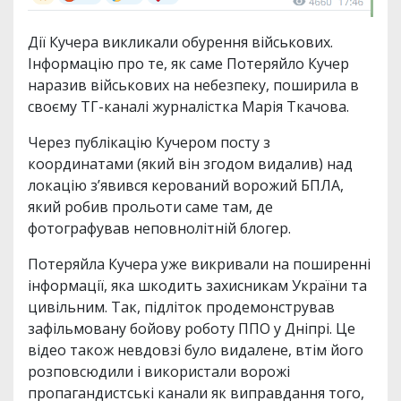
Дії Кучера викликали обурення військових.
Інформацію про те, як саме Потеряйло Кучер
наразив військових на небезпеку, поширила в
своєму ТГ-каналі журналістка Марія Ткачова.
Через публікацію Кучером посту з
координатами (який він згодом видалив) над
локацію зʼявився керований ворожий БПЛА,
який робив прольоти саме там, де
фотографував неповнолітній блогер.
Потеряйла Кучера уже викривали на поширенні
інформації, яка шкодить захисникам України та
цивільним. Так, підліток продемонстрував
зафільмовану бойову роботу ППО у Дніпрі. Це
відео також невдовзі було видалене, втім його
розповсюдили і використали ворожі
пропагандистські канали як виправдання того,