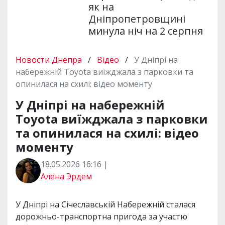
як на
Дніпропетровщині
минула ніч на 2 серпня
Новости Днепра
/
Відео
/
У Дніпрі на
набережній Toyota виїжджала з парковки та
опинилася на схилі: відео моменту
У Дніпрі на набережній
Toyota виїжджала з парковки
та опинилася на схилі: відео
моменту
18.05.2026 16:16 |
Алена Эрдем
У Дніпрі на Січеславській Набережній сталася
дорожньо-транспортна пригода за участю