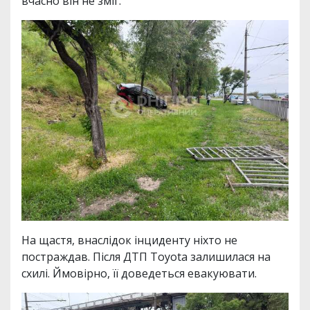
вчасно він не зміг.
На щастя, внаслідок інциденту ніхто не
постраждав. Після ДТП Toyota залишилася на
схилі. Ймовірно, її доведеться евакуювати.