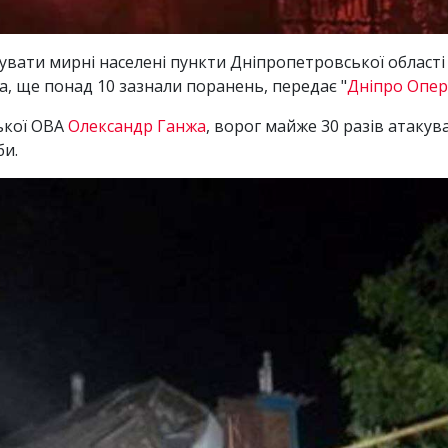
вати мирні населені пункти Дніпропетровської області 
а, ще понад 10 зазнали поранень, передає "
Дніпро Опе
ької ОВА
Олександр Ганжа
, ворог майже 30 разів атакув
би.