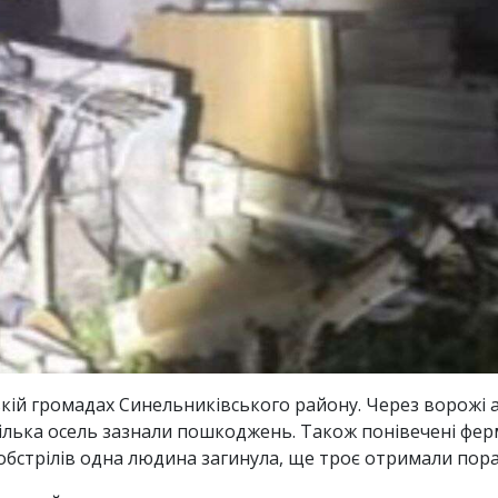
ській громадах Синельниківського району. Через ворожі 
ілька осель зазнали пошкоджень. Також понівечені ферм
обстрілів одна людина загинула, ще троє отримали пор