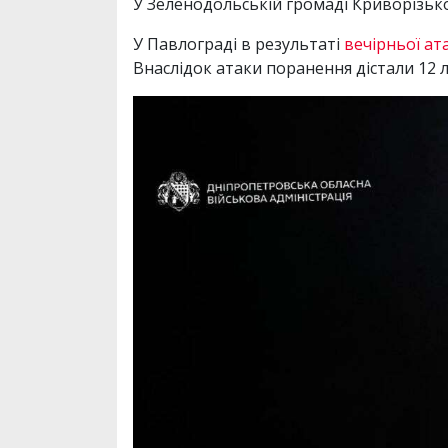
У Зеленодольській громаді Криворізьк
У Павлограді в результаті
вечірньої ат
Внаслідок атаки поранення дістали 12 л