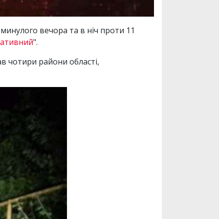
минулого вечора та в ніч проти 11
ративний
".
ав чотири райони області,