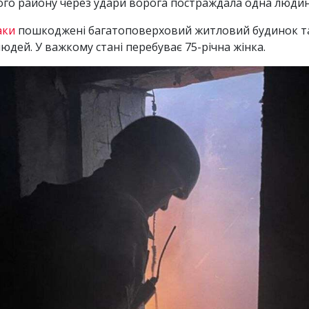
ого району через удари ворога постраждала одна людин
аки
пошкоджені багатоповерховий житловий будинок та 
юдей. У важкому стані перебуває 75-річна жінка.