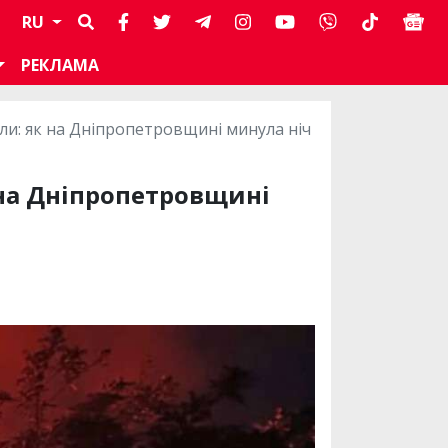
RU
РЕКЛАМА
ли: як на Дніпропетровщині минула ніч
 на Дніпропетровщині