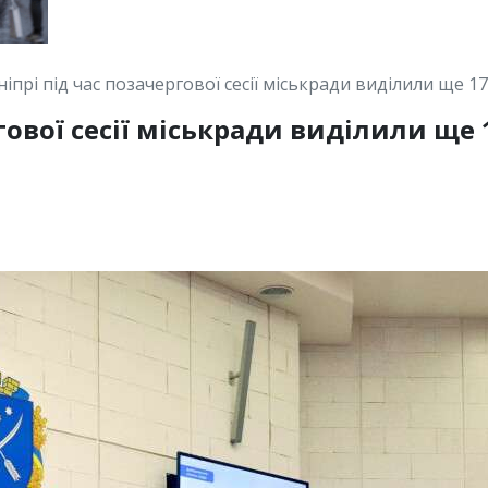
ніпрі під час позачергової сесії міськради виділили ще 1
гової сесії міськради виділили ще 