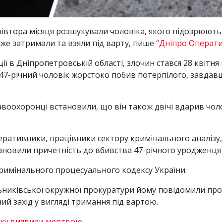
втора місяця розшукували чоловіка, якого підозрюють
же затримали та взяли під варту, пише
“Дніпро Операт
ії в Дніпропетровській області, злочин стався 28 квітня
47-річний чоловік жорстоко побив потерпілого, завдавш
воохоронці встановили, що він також двічі вдарив чоло
ративники, працівники сектору кримінального аналізу, с
новили причетність до вбивства 47-річного уродженця 
Кримінального процесуального кодексу України.
иківської окружної прокуратури йому повідомили про пі
ий захід у вигляді тримання під вартою.
нку виявили мертвою
.