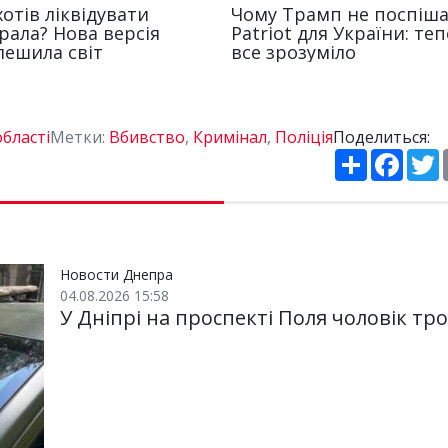
бласті
Метки:
Вбивство
,
Кримінал
,
Поліція
Поделиться:
П
F
о
a
ш
c
i
и
e
t
р
b
t
и
o
e
т
o
r
и
k
Новости Днепра
04.08.2026 15:58
У Дніпрі на проспекті Поля чоловік т