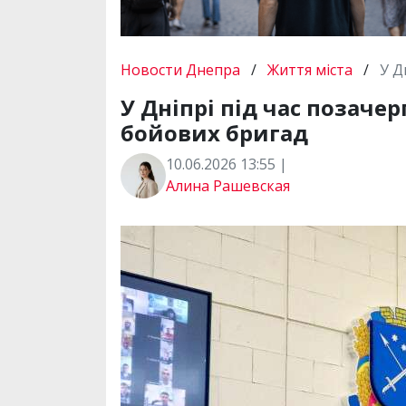
Новости Днепра
/
Життя міста
/
У Д
У Дніпрі під час позачер
бойових бригад
10.06.2026 13:55 |
Алина Рашевская