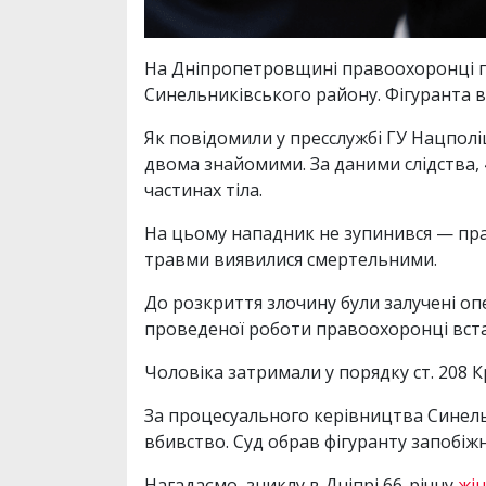
На Дніпропетровщині правоохоронці пі
Синельниківського району. Фігуранта в
Як повідомили у пресслужбі ГУ Нацполіц
двома знайомими. За даними слідства, 
частинах тіла.
На цьому нападник не зупинився — пра
травми виявилися смертельними.
До розкриття злочину були залучені опе
проведеної роботи правоохоронці вста
Чоловіка затримали у порядку ст. 208 
За процесуального керівництва Синельн
вбивство. Суд обрав фігуранту запобіжн
Нагадаємо, зниклу в Дніпрі 66-річну
жі