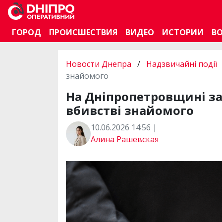
ГОРОД
ПРОИСШЕСТВИЯ
ВИДЕО
ИСТОРИИ
В
Новости Днепра
/
Надзвичайні події
знайомого
На Дніпропетровщині з
вбивстві знайомого
10.06.2026 14:56 |
Алина Рашевская