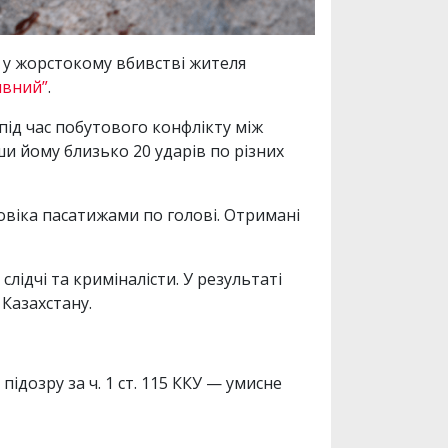
 у жорстокому вбивстві жителя
ивний”
.
 під час побутового конфлікту між
и йому близько 20 ударів по різних
віка пасатижами по голові. Отримані
лідчі та криміналісти. У результаті
Казахстану.
дозру за ч. 1 ст. 115 ККУ — умисне