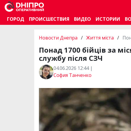
ГОРОД
ПРОИСШЕСТВИЯ
ВИДЕО
ИСТОРИИ
В
Новости Днепра
/
Життя міста
/
Пон
Понад 1700 бійців за м
службу після СЗЧ
04.06.2026 12:44 |
София Танченко