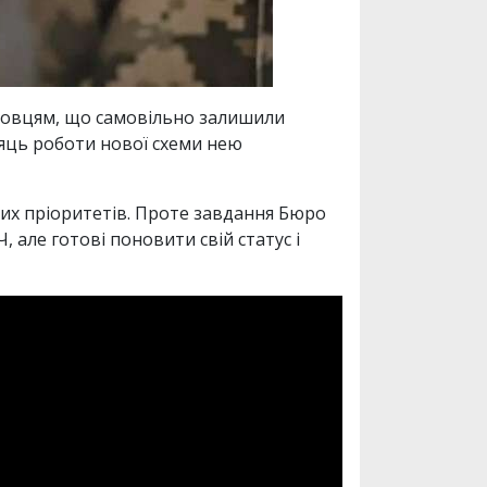
бовцям, що самовільно залишили
сяць роботи нової схеми нею
их пріоритетів. Проте завдання Бюро
, але готові поновити свій статус і