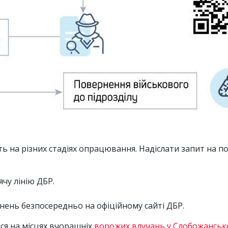
ть на різних стадіях опрацювання. Надіслати запит на
чу лінію ДБР.
.
нень безпосередньо на офіційному сайті ДБР.
ся на місцях вчорашніх
ворожих влучань у Слобожанськ