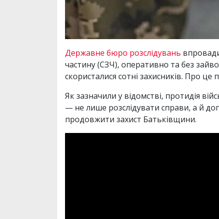
Державне бюро розслідувань
впровади
частину (СЗЧ), оперативно та без зайв
скористалися сотні захисників. Про це 
Як зазначили у відомстві, протидія в
— не лише розслідувати справи, а й доп
продовжити захист Батьківщини.