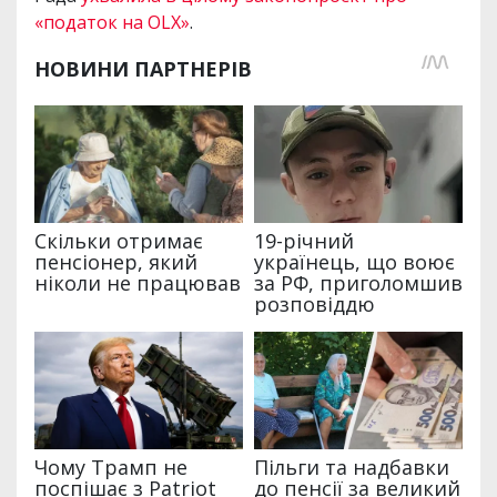
«податок на OLX»
.