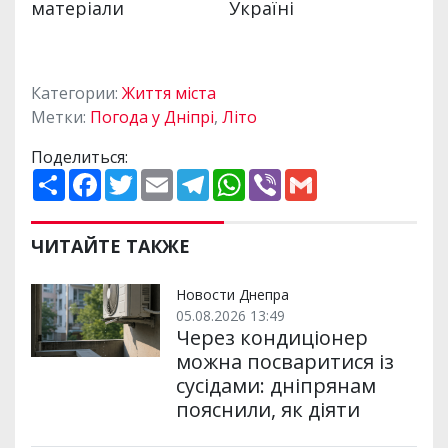
Категории:
Життя міста
Метки:
Погода у Дніпрі
,
Літо
Поделиться:
П
F
T
E
T
W
V
G
о
a
w
m
e
h
i
m
ш
c
i
a
l
a
b
a
и
e
t
i
e
t
e
i
р
b
t
l
g
s
r
l
ЧИТАЙТЕ ТАКЖЕ
и
o
e
r
A
т
o
r
a
p
и
k
m
p
Новости Днепра
05.08.2026 13:49
Через кондиціонер
можна посваритися із
сусідами: дніпрянам
пояснили, як діяти