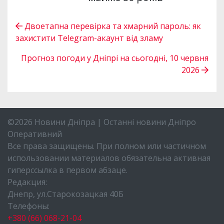
Двоетапна перевірка та хмарний пароль: як
захистити Telegram-акаунт від зламу
Прогноз погоди у Дніпрі на сьогодні, 10 червня
2026
©2026 Новини Дніпра | Останні новини Дніпро
Оперативний
Все права защищены. При полном или частичном
использовании материалов обязательна активная
гиперссылка в первом абзаце.
Редакция:
Днепр, ул.Старокозацкая 40Б
Телефоны:
+380 (66) 068-21-04