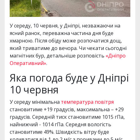
У середу, 10 червня, у Дніпрі, незважаючи на
ясний ранок, переважна частина дня буде
хмарною. Після обіду може розпочатися дощ,
який триватиме до вечора. Чи чекати сьогодні
магнітних бур, детальніше розповість
«Дніпро
Оперативний»
.
Яка погода буде у Дніпрі
10 червня
У середу мінімальна
температура повітря
становитиме +19 градусів, максимальна – +29
градусів. Середній тиск становитиме 1015 гПа,
найнижчий - 1014 гПа. Середня вологість
становитиме 49%. Швидкість вітру буде
коливатися від 1 до 2 м/с з поривами до 5 м/с.