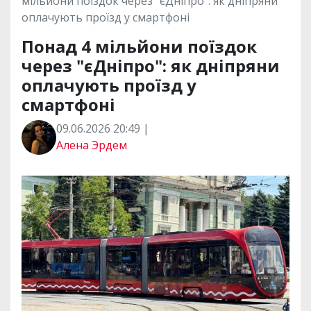
мільйони поїздок через "єДніпро": як дніпряни
оплачують проїзд у смартфоні
Понад 4 мільйони поїздок
через "єДніпро": як дніпряни
оплачують проїзд у
смартфоні
09.06.2026 20:49 |
Алена Эрдем