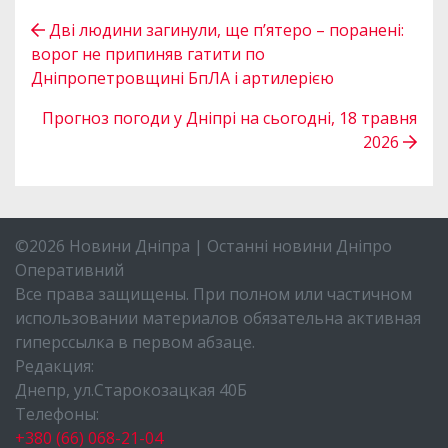
Дві людини загинули, ще п’ятеро – поранені:
ворог не припиняв гатити по
Дніпропетровщині БпЛА і артилерією
Прогноз погоди у Дніпрі на сьогодні, 18 травня
2026
©2026 Новини Дніпра | Останні новини Дніпро
Оперативний
Все права защищены. При полном или частичном
использовании материалов обязательна активная
гиперссылка в первом абзаце.
Редакция:
Днепр, ул.Старокозацкая 40Б
Телефоны:
+380 (66) 068-21-04