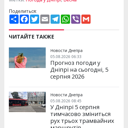
Поделиться:
П
F
T
E
T
W
V
G
о
a
w
m
e
h
i
m
ш
c
i
a
l
a
b
a
и
e
t
i
e
t
e
i
р
b
t
l
g
s
r
l
ЧИТАЙТЕ ТАКЖЕ
и
o
e
r
A
т
o
r
a
p
и
k
m
p
Новости Днепра
05.08.2026 06:33
Прогноз погоди у
Дніпрі на сьогодні, 5
серпня 2026
Новости Днепра
05.08.2026 08:45
У Дніпрі 5 серпня
тимчасово зміниться
рух трьох трамвайних
маршрутів