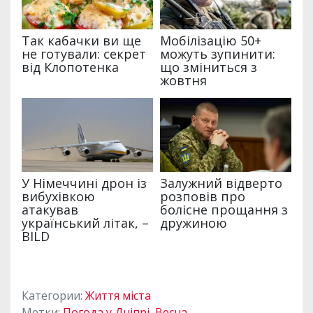
Категории:
Життя міста
Метки:
Погода у Дніпрі
,
Весна