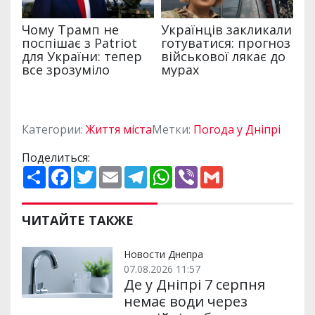
Категории:
Життя міста
Метки:
Погода у Дніпрі
Поделиться:
П
F
T
E
T
W
V
G
о
a
w
m
e
h
i
m
ш
c
i
a
l
a
b
a
и
e
t
i
e
t
e
i
р
b
t
l
g
s
r
l
ЧИТАЙТЕ ТАКЖЕ
и
o
e
r
A
т
o
r
a
p
и
k
m
p
Новости Днепра
07.08.2026 11:57
Де у Дніпрі 7 серпня
немає води через