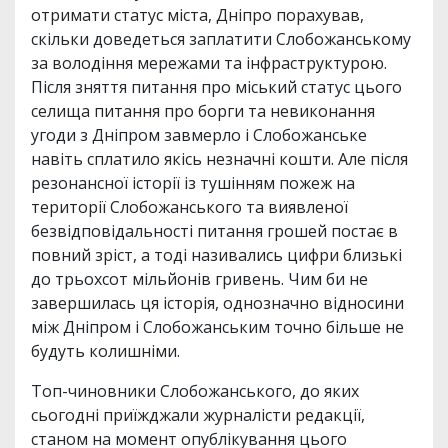
отримати статус міста, Дніпро порахував,
скільки доведеться заплатити Слобожанському
за володіння мережами та інфраструктурою.
Після зняття питання про міський статус цього
селища питання про борги та невиконання
угоди з Дніпром завмерло і Слобожанське
навіть сплатило якісь незначні кошти. Але після
резонансної історії із тушінням пожеж на
території Слобожанського та виявленої
безвідповідальності питання грошей постає в
повний зріст, а тоді називались цифри близькі
до трьохсот мільйонів гривень. Чим би не
завершилась ця історія, однозначно відносини
між Дніпром і Слобожанським точно більше не
будуть колишніми.
Топ-чиновники Слобожанського, до яких
сьогодні приїжджали журналісти редакції,
станом на момент опублікування цього