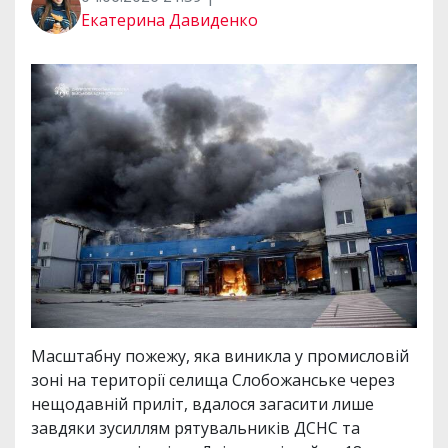
Екатерина Давиденко
Масштабну пожежу, яка виникла у промисловій
зоні на території селища Слобожанське через
нещодавній приліт, вдалося загасити лише
завдяки зусиллям рятувальників ДСНС та