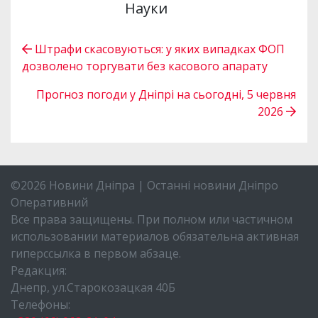
Науки
Штрафи скасовуються: у яких випадках ФОП
дозволено торгувати без касового апарату
Прогноз погоди у Дніпрі на сьогодні, 5 червня
2026
©2026 Новини Дніпра | Останні новини Дніпро
Оперативний
Все права защищены. При полном или частичном
использовании материалов обязательна активная
гиперссылка в первом абзаце.
Редакция:
Днепр, ул.Старокозацкая 40Б
Телефоны: