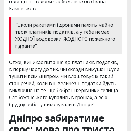
селищного голови Слобожанського Івана
Камінського:
“...коли ракетами і дронами палять майно
твоїх платників податків, а у тебе немає
ЖОДНОЇ водовозки, ЖОДНОГО пожежного
гідранта”.
Отже, виникає питання до платників податків,
в першу чергу до тих, чиї склади вимушені були
тушити всім Дніпром. Чи влаштовує їх такий
стан речей, коли їхні величезні податки йдуть
виключно на те, щоб обрані керівники селища
Слобожанського купались в грошах, а всю
брудну роботу виконували в Дніпрі?
Дніпро забиратиме
своє: мова про триста