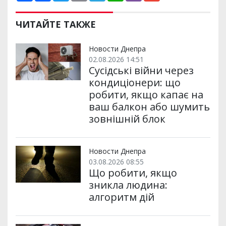
ш
c
i
a
l
a
b
a
и
e
t
i
e
t
e
i
р
b
t
l
g
s
r
l
ЧИТАЙТЕ ТАКЖЕ
и
o
e
r
A
т
o
r
a
p
и
k
m
p
Новости Днепра
02.08.2026 14:51
Сусідські війни через
кондиціонери: що
робити, якщо капає на
ваш балкон або шумить
зовнішній блок
Новости Днепра
03.08.2026 08:55
Що робити, якщо
зникла людина:
алгоритм дій