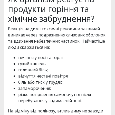
продукти горіння та
хімічне забруднення?
Реакція на дим і токсичні речовини зазвичай
виникає через подразнення слизових оболонок
та вдихання небезпечних частинок. Найчастіше
люди скаржаться на:
печіння у носі та горлі;
сухий кашель;
головний біль;
відчуття нестачі повітря;
біль або тиск у грудях;
запаморочення;
різке погіршення самопочуття після
перебування у задимленій зоні.
На відміну від полінозу, вплив диму не завжди