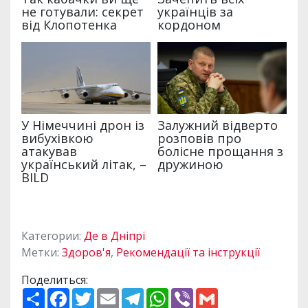
Категории:
Де в Дніпрі
Метки:
Здоров'я
,
Рекомендації та інструкції
Поделиться:
П
F
T
E
T
W
V
G
о
a
w
m
e
h
i
m