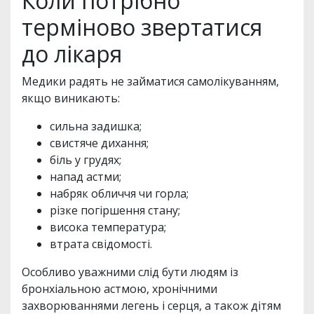
Коли потрібно
терміново звертатися
до лікаря
Медики радять не займатися самолікуванням,
якщо виникають:
сильна задишка;
свистяче дихання;
біль у грудях;
напад астми;
набряк обличчя чи горла;
різке погіршення стану;
висока температура;
втрата свідомості.
Особливо уважними слід бути людям із
бронхіальною астмою, хронічними
захворюваннями легень і серця, а також дітям