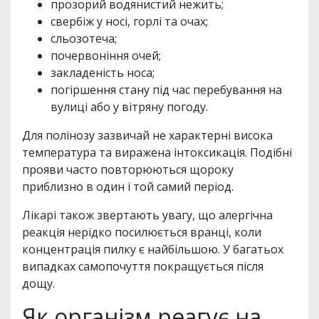
прозорий водянистий нежить;
свербіж у носі, горлі та очах;
сльозотеча;
почервоніння очей;
закладеність носа;
погіршення стану під час перебування на
вулиці або у вітряну погоду.
Для полінозу зазвичай не характерні висока
температура та виражена інтоксикація. Подібні
прояви часто повторюються щороку
приблизно в один і той самий період.
Лікарі також звертають увагу, що алергічна
реакція нерідко посилюється вранці, коли
концентрація пилку є найбільшою. У багатьох
випадках самопочуття покращується після
дощу.
Як організм реагує на