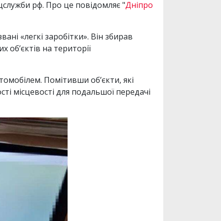
цслужби рф. Про це повідомляє "
Дніпро
вані «легкі заробітки». Він збирав
 об’єктів на території
томобілем. Помітивши об’єкти, які
ості місцевості для подальшої передачі