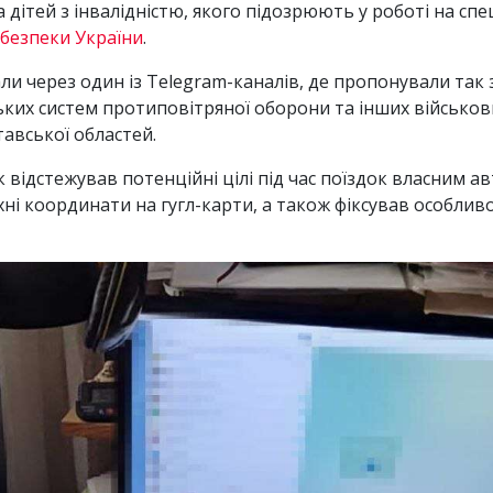
 дітей з інвалідністю, якого підозрюють у роботі на спе
 безпеки України
.
ли через один із Telegram-каналів, де пропонували так з
их систем протиповітряної оборони та інших військових
тавської областей.
відстежував потенційні цілі під час поїздок власним ав
хні координати на гугл-карти, а також фіксував особлив