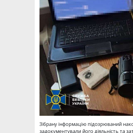
Зібрану інформацію підозрюваний нако
задокументували його діяльність та зат