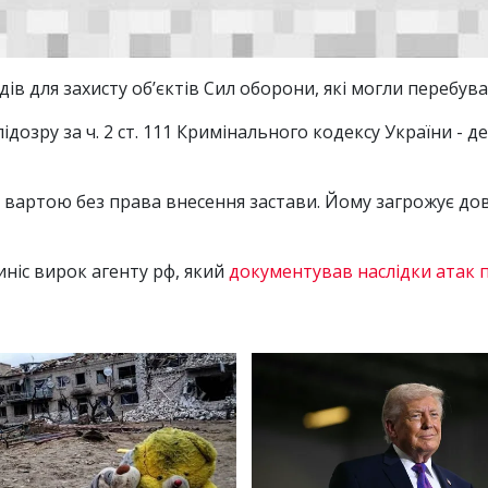
 для захисту об’єктів Сил оборони, які могли перебувати
дозру за ч. 2 ст. 111 Кримінального кодексу України - 
д вартою без права внесення застави. Йому загрожує дов
иніс вирок агенту рф, який
документував наслідки атак по