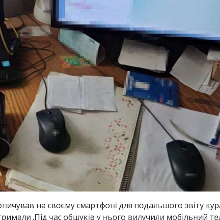
пичував на своєму смартфоні для подальшого звіту кура
римали .Під час обшуків у нього вилучили мобільний тел