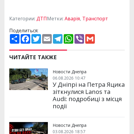
Категории:
ДТП
Метки:
Аварія
,
Транспорт
Поделиться:
П
F
T
E
T
W
V
G
о
a
w
m
e
h
i
m
ш
c
i
a
l
a
b
a
и
e
t
i
e
t
e
i
р
b
t
l
g
s
r
l
ЧИТАЙТЕ ТАКЖЕ
и
o
e
r
A
т
o
r
a
p
и
k
m
p
Новости Днепра
06.08.2026 10:47
У Дніпрі на Петра Яцика
зіткнулися Lanos та
Audi: подробиці з місця
події
Новости Днепра
03.08.2026 18:57