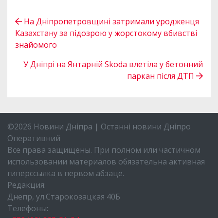
На Дніпропетровщині затримали уродженця
Казахстану за підозрою у жорстокому вбивстві
знайомого
У Дніпрі на Янтарній Skoda влетіла у бетонний
паркан після ДТП
©2026 Новини Дніпра | Останні новини Дніпро
Оперативний
Все права защищены. При полном или частичном
использовании материалов обязательна активная
гиперссылка в первом абзаце.
Редакция:
Днепр, ул.Старокозацкая 40Б
Телефоны: