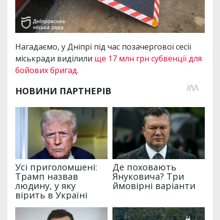
Нагадаємо, у Дніпрі під час позачергової сесії
міськради виділили
ще 17 млн грн субвенції для
бойових бригад
.