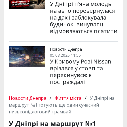
У Дніпрі п'яна молодь
на авто перевернулася
на дах і заблокувала
будинок: винуватці
відмовляються платити
Новости Днепра
05.08.2026 11:55
У Кривому Розі Nissan
врізався у стовп та
перекинувся: є
постраждалі
Новости Днепра
/
Життя міста
/
У Дніпрі на
маршрут №1 готують ще один сучасний
низькопідлоговий трамвай
У Дніпрі на маршрут №1