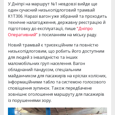
У Дніпрі на маршрут №1 невдовзі вийде ще
один сучасний низькопідлоговий трамвай
K1T306. Наразі вагон уже зібраний та проходить
технічне налагодження, державну реєстрацію й
підготовку до експлуатації, пише
“Дніпро
Оперативний”
з посиланням на міську раду.
Новий трамвай є трисекційним та повністю
низькопідлоговим, що робить його доступним
для людей з інвалідністю та інших
маломобільних груп населення. Вагон
обладнаний пандусом, спеціальним
майданчиком для пасажирів на кріслах колісних,
інформаційними табло та системою голосового
сповіщення зупинок. Також передбачене
зовнішнє оголошення маршруту для пасажирів
із порушеннями зору.