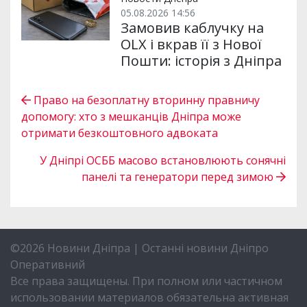
05.08.2026 14:56
Замовив каблучку на
OLX і вкрав її з Нової
Пошти: історія з Дніпра
Право на безоплатну вторинну правничу
допомогу: хто з мешканців Дніпра може
отримати безкоштовного адвоката
У Дніпрі ОСББ масово встановлюють сонячні
панелі та генератори перед зимою
©2026 Новини Дніпра | Останні новини Дніпро
Оперативний
Все права защищены. При полном или частичном
использовании материалов обязательна активная