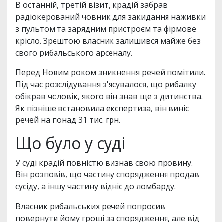
В останній, третій візит, крадій забрав
радіокерований човник для закидання наживки
з пультом та зарядним пристроєм та фірмове
крісло. Зрештою власник залишився майже без
свого рибальського арсеналу.
Перед Новим роком зникнення речей помітили.
Під час розслідування з'ясувалося, що рибалку
обікрав чоловік, якого він знав ще з дитинства.
Як пізніше встановила експертиза, він виніс
речей на понад 31 тис. грн.
Що було у суді
У суді крадій повністю визнав свою провину.
Він розповів, що частину спорядження продав
сусіду, а іншу частину відніс до ломбарду.
Власник рибальських речей попросив
повернути йому гроші за спорядження, але від