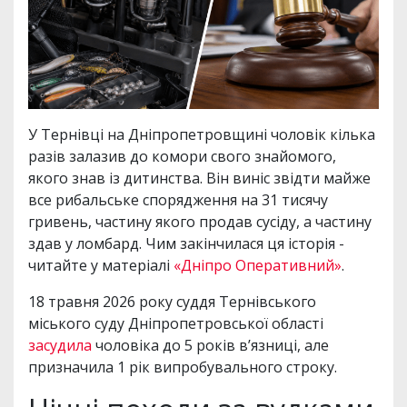
У Тернівці на Дніпропетровщині чоловік кілька
разів залазив до комори свого знайомого,
якого знав із дитинства. Він виніс звідти майже
все рибальське спорядження на 31 тисячу
гривень, частину якого продав сусіду, а частину
здав у ломбард. Чим закінчилася ця історія -
читайте у матеріалі
«Дніпро Оперативний»
.
18 травня 2026 року суддя Тернівського
міського суду Дніпропетровської області
засудила
чоловіка до 5 років в’язниці, але
призначила 1 рік випробувального строку.