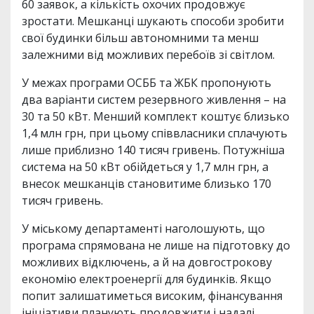
60 заявок, а кількість охочих продовжує
зростати. Мешканці шукають способи зробити
свої будинки більш автономними та менш
залежними від можливих перебоїв зі світлом.
У межах програми ОСББ та ЖБК пропонують
два варіанти систем резервного живлення – на
30 та 50 кВт. Менший комплект коштує близько
1,4 млн грн, при цьому співвласники сплачують
лише приблизно 140 тисяч гривень. Потужніша
система на 50 кВт обійдеться у 1,7 млн грн, а
внесок мешканців становитиме близько 170
тисяч гривень.
У міському департаменті наголошують, що
програма спрямована не лише на підготовку до
можливих відключень, а й на довгострокову
економію електроенергії для будинків. Якщо
попит залишатиметься високим, фінансування
ініціативи планують продовжити і надалі.