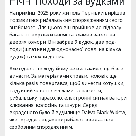
Нічні походи за вудками
Наприкінці 2025 року житель Тернівки вирішив
поживитися рибальським спорядженням свого
знайомого. Для цього він прийшов до підвалу
багатоповерхівки вночі та зламав замок на
дверях комори. Він забрав 9 вудок, два род-
поди (штативи для одночасної ловлі на кілька
вудок) та чохли до них.
Але одного походу йому не вистачило, щоб все
винести. За матеріалами справи, чоловік ще
кілька разів повертався, щоб винести котушки,
надувний човен з веслами та насосом,
рибальську парасолю, електронні сигналізатори
клювання, волосінь та шнури. Серед
вкраденого було й вудилище Daiwa Black Widow,
яке серед досвідчених рибалок вважається
серйозним спорядженням.