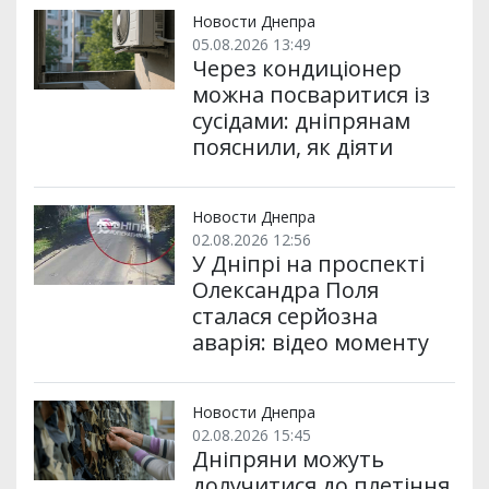
и
k
m
p
Новости Днепра
05.08.2026 13:49
Через кондиціонер
можна посваритися із
сусідами: дніпрянам
пояснили, як діяти
Новости Днепра
02.08.2026 12:56
У Дніпрі на проспекті
Олександра Поля
сталася серйозна
аварія: відео моменту
Новости Днепра
02.08.2026 15:45
Дніпряни можуть
долучитися до плетіння