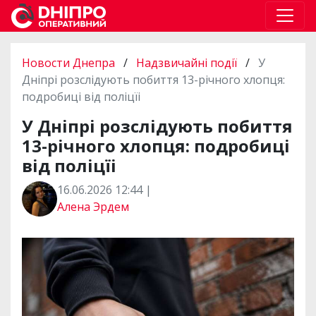
Новости Днепра
/
Надзвичайні події
/
У
Дніпрі розслідують побиття 13-річного хлопця:
подробиці від поліцїі
У Дніпрі розслідують побиття
13-річного хлопця: подробиці
від поліцїі
16.06.2026 12:44 |
Алена Эрдем