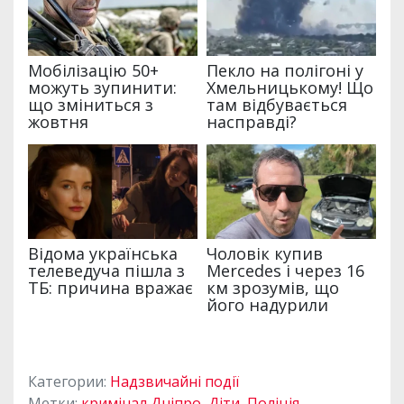
Категории:
Надзвичайні події
Метки:
кримінал Дніпро
,
Діти
,
Поліція