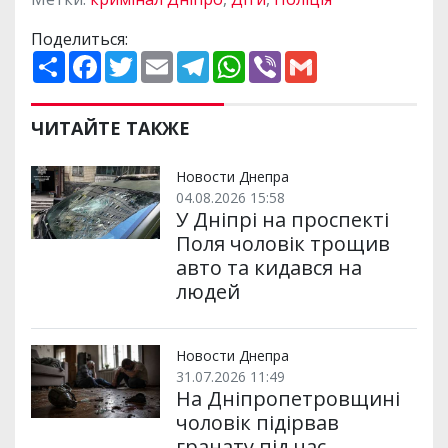
Поделиться:
П
F
T
E
T
W
V
G
о
a
w
m
e
h
i
m
ш
c
i
a
l
a
b
a
и
e
t
i
e
t
e
i
р
b
t
l
g
s
r
l
ЧИТАЙТЕ ТАКЖЕ
и
o
e
r
A
т
o
r
a
p
и
k
m
p
Новости Днепра
04.08.2026 15:58
У Дніпрі на проспекті
Поля чоловік трощив
авто та кидався на
людей
Новости Днепра
31.07.2026 11:49
На Дніпропетровщині
чоловік підірвав
гранату під час