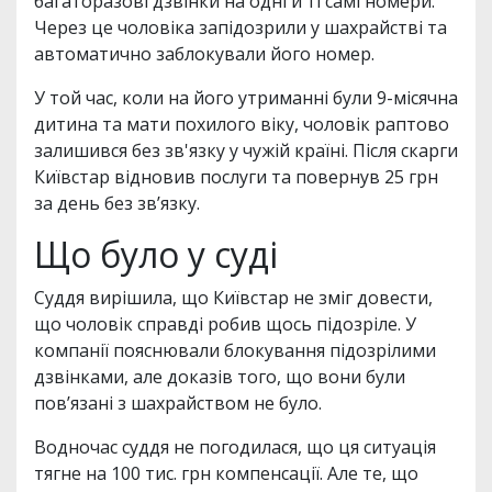
багаторазові дзвінки на одні й ті самі номери.
Через це чоловіка запідозрили у шахрайстві та
автоматично заблокували його номер.
У той час, коли на його утриманні були 9-місячна
дитина та мати похилого віку, чоловік раптово
залишився без зв'язку у чужій країні. Після скарги
Київстар відновив послуги та повернув 25 грн
за день без зв’язку.
Що було у суді
Суддя вирішила, що Київстар не зміг довести,
що чоловік справді робив щось підозріле. У
компанії пояснювали блокування підозрілими
дзвінками, але доказів того, що вони були
пов’язані з шахрайством не було.
Водночас суддя не погодилася, що ця ситуація
тягне на 100 тис. грн компенсації. Але те, що