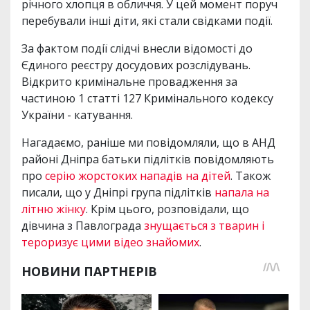
річного хлопця в обличчя. У цей момент поруч
перебували інші діти, які стали свідками події.
За фактом події слідчі внесли відомості до
Єдиного реєстру досудових розслідувань.
Відкрито кримінальне провадження за
частиною 1 статті 127 Кримінального кодексу
України - катування.
Нагадаємо, раніше ми повідомляли, що в АНД
районі Дніпра батьки підлітків повідомляють
про
серію жорстоких нападів на дітей
. Також
писали, що у Дніпрі група підлітків
напала на
літню жінку
. Крім цього, розповідали, що
дівчина з Павлограда
знущається з тварин і
тероризує цими відео знайомих
.