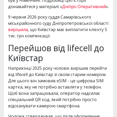
був у Німеччині. Подробиці цієї історії
дізнавайтеся у матеріалі «
Дніпро Оперативний
».
9 червня 2026 року суддя Самарівського
міськрайонного суду Дніпропетровської області
вирішила
, що Київстар має виплатити клієнту 5
тис. грн компенсації.
Перейшов від lifecell до
Київстар
Наприкінці 2025 року чоловік вирішив перейти
від lifecell до Київстар зі своїм старим номером.
Для цього він замовив eSIM - це цифрова SIM
картка, яку не потрібно вставляти у телефон.
Щоб вона запрацювала, оператор надсилає
спеціальний QR код, який потрібно просто
відсканувати камерою смартфона.
Чоловік стверджував, що після оформлення