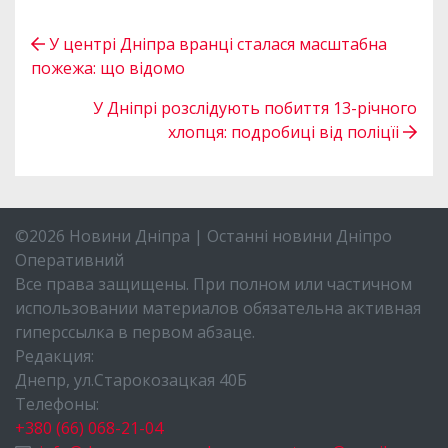
У центрі Дніпра вранці сталася масштабна
пожежа: що відомо
У Дніпрі розслідують побиття 13-річного
хлопця: подробиці від поліцїі
©2026 Новини Дніпра | Останні новини Дніпро
Оперативний
Все права защищены. При полном или частичном
использовании материалов обязательна активная
гиперссылка в первом абзаце.
Редакция:
Днепр, ул.Старокозацкая 40Б
Телефоны:
+380 (66) 068-21-04