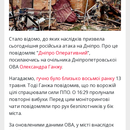
Стало відомо, до яких наслідків призвела
сьогоднішня російська атака на Дніпро. Про це
повідомляє "
Дніпро Оперативний
",
посилаючись на очільника Дніпропетровської
ОВА
Олександра Ганжу
.
Нагадаємо,
гучно було близько восьмої ранку
13
травня. Тоді Ганжа повідомив, що по ворожій
цілі спрацювали сили ППО. О 16:29 пролунали
повторні вибухи. Перед цим моніторингові
чати повідомляли про рух безпілотників у бік
міста.
За оновленими даними ОВА, у місті внаслідок