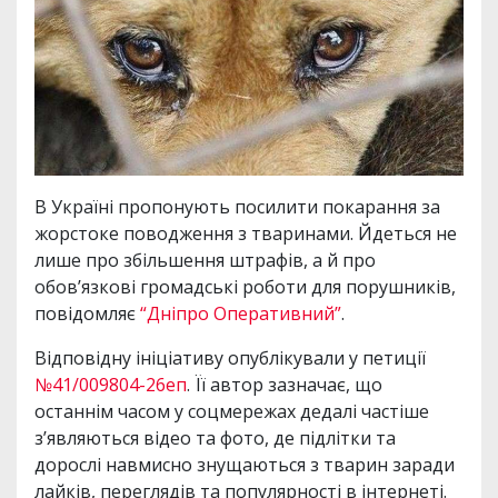
В Україні пропонують посилити покарання за
жорстоке поводження з тваринами. Йдеться не
лише про збільшення штрафів, а й про
обов’язкові громадські роботи для порушників,
повідомляє
“Дніпро Оперативний”
.
Відповідну ініціативу опублікували у петиції
№41/009804-26еп
. Її автор зазначає, що
останнім часом у соцмережах дедалі частіше
з’являються відео та фото, де підлітки та
дорослі навмисно знущаються з тварин заради
лайків, переглядів та популярності в інтернеті.