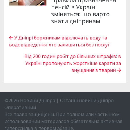
Правила призначення
пенсій в Україні
зміняться: що варто
знати дніпрянам
У Дніпрі боржникам відключать воду та
водовідведення: хто залишиться без послуг
Від 200 годин робіт до більших штрафів: в
Україні пропонують жорсткіше карати за
знущання з тварин
©2026 Новини Дніпра | Останні новини Дніпро
Оперативний
Все права защищены. При полном или частичном
использовании материалов обязательна активная
гиперссылка в первом абзаце.