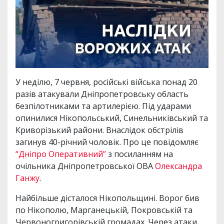
У неділю, 7 червня, російські війська понад 20
разів атакували Дніпропетровську область
безпілотниками та артилерією. Під ударами
опинилися Нікопольський, Синельниківський та
Криворізький райони. Внаслідок обстрілів
загинув 40-річний чоловік. Про це повідомляє
“Дніпро Оперативний”
з посиланням на
очільника Дніпропетровської ОВА
Олександра
Ганжу
.
Найбільше дісталося Нікопольщині. Ворог бив
по Нікополю, Марганецькій, Покровській та
Червоногригорівській громадах. Через атаки