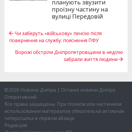
планують звузити
проїзну частину на
вулиці Передовій
Чи заберуть «військову» пенсію після
повернення на службу: пояснення ПФУ
Ворожі обстріли Дніпропетровщини в неділю
забрали життя людини
©2026 Новини Дніпра | Останні новини Дніпро
Оперативний
Все права защищены. При полном или частичном
использовании материалов обязательна активная
гиперссылка в первом абзаце.
Редакция: