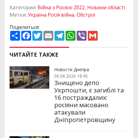
Категории:
Війна з Росією 2022
,
Новини області
Метки:
Україна Росія війна
,
Обстріл
Поделиться:
П
F
T
E
T
W
V
G
о
a
w
m
e
h
i
m
ш
c
i
a
l
a
b
a
и
e
t
i
e
t
e
i
р
b
t
l
g
s
r
l
ЧИТАЙТЕ ТАКЖЕ
и
o
e
r
A
т
o
r
a
p
и
k
m
p
Новости Днепра
06.08.2026 18:45
Знищено депо
Укрпошти, є загиблі та
16 постраждалих:
росіяни масовано
атакували
Дніпропетровщину