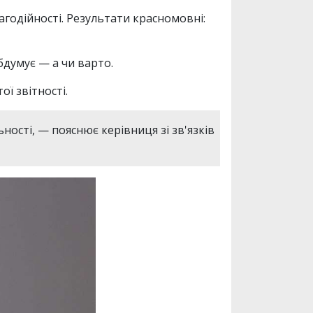
агодійності. Результати красномовні:
бдумує — а чи варто.
ої звітності.
ьності, — пояснює керівниця зі зв'язків