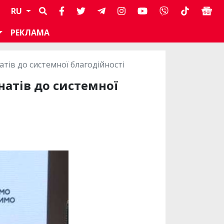
RU
РЕКЛАМА
атів до системної благодійності
натів до системної