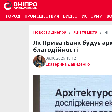
ГОРОД
ПРОИСШЕСТВИЯ
ВИДЕО
ИСТОРИИ
В
Новости Днепра
/
Життя міста
/
Як 
Як ПриватБанк будує арх
благодійності
08.06.2026 18:12 |
Екатерина Давиденко