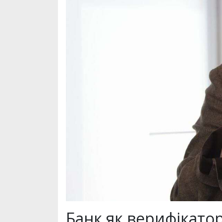
Банк як верифікато