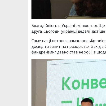
Благодійність в Україні змінюється. Щ
друга. Сьогодні українці дедалі частіш
Саме на ці питання намагався відповіст
досвід та запит на прозорість». Захід з
фандрейзинг давно став не хобі, а що