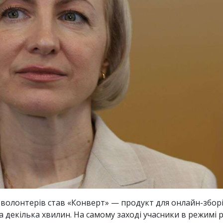
 волонтерів став «Конверт» — продукт для онлайн-зборі
декілька хвилин. На самому заході учасники в режимі р