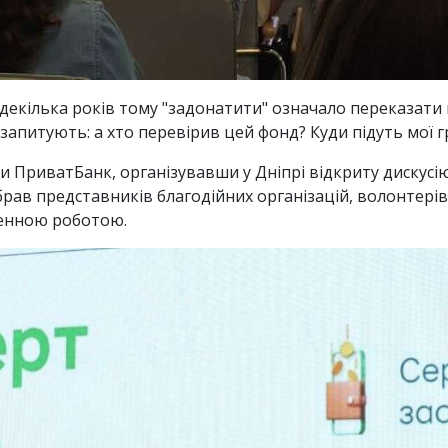
е декілька років тому "задонатити" означало переказат
е запитують: а хто перевірив цей фонд? Куди підуть мої г
и ПриватБанк, організувавши у Дніпрі відкриту дискусію
ібрав представників благодійних організацій, волонтерів
денною роботою.