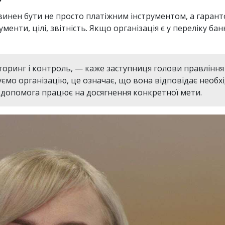
винен бути не просто платіжним інструментом, а гаран
енти, цілі, звітність. Якщо організація є у переліку ба
торинг і контроль, — каже заступниця голови правлінн
ємо організацію, це означає, що вона відповідає необх
 допомога працює на досягнення конкретної мети.