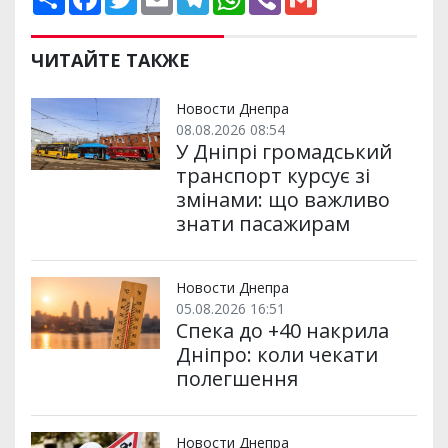
о
a
w
m
e
h
i
m
ш
c
i
a
l
a
b
a
и
e
t
i
e
t
e
i
р
b
t
l
g
s
r
l
ЧИТАЙТЕ ТАКЖЕ
и
o
e
r
A
т
o
r
a
p
и
k
m
p
Новости Днепра
08.08.2026 08:54
У Дніпрі громадський
транспорт курсує зі
змінами: що важливо
знати пасажирам
Новости Днепра
05.08.2026 16:51
Спека до +40 накрила
Дніпро: коли чекати
полегшення
Новости Днепра