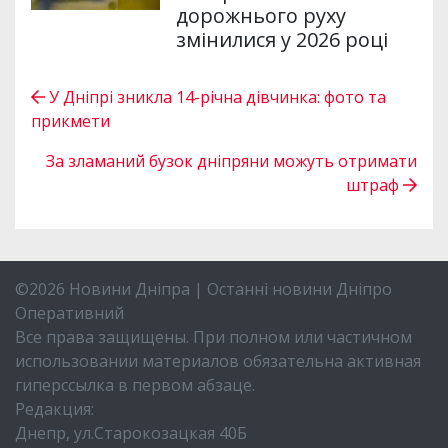
дорожнього руху
змінилися у 2026 році
У Дніпрі зникла 14-річна дівчинка: фото та
прикмети
За зламаний бузок дніпряни можуть отримати
штраф
©2026 Новини Дніпра | Останні новини Дніпро
Оперативний
Все права защищены. При полном или частичном
использовании материалов обязательна активная
гиперссылка в первом абзаце.
Редакция:
Днепр, ул.Старокозацкая 40Б