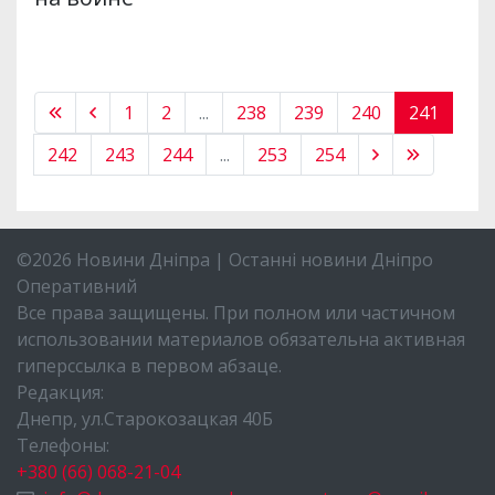
1
2
...
238
239
240
241
242
243
244
...
253
254
©2026 Новини Дніпра | Останні новини Дніпро
Оперативний
Все права защищены. При полном или частичном
использовании материалов обязательна активная
гиперссылка в первом абзаце.
Редакция:
Днепр, ул.Старокозацкая 40Б
Телефоны:
+380 (66) 068-21-04