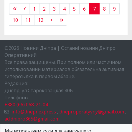
1
2
3
4
5
6
7
8
9
10
11
12
©2026 Новини Дніпра | Останні новини Дніпро
Оперативний
Все права защищены. При полном или частичном
использовании материалов обязательна активная
гиперссылка в первом абзаце.
Редакция:
Днепр, ул.Старокозацкая 40Б
Телефоны:
+380 (66) 068-21-04
info@dnepr.express
,
dneproperatyvny@gmail.com
,
ad.dnipro365@gmail.com
НОВОСТИ ДНЕПРА
Мы используем куки для наилучшего