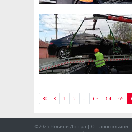
1
2
...
63
64
65
©2026 Новини Дніпра | Останні новини