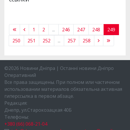
1
2
...
246
247
248
249
250
251
252
...
257
258
©2026 Новини Дніпра | Останні новини Дніпро
Оперативний
Все права защищены. При полном или частичном
использовании материалов обязательна активная
гиперссылка в первом абзаце.
Редакция:
Днепр, ул.Старокозацкая 40Б
Телефоны:
+380 (66) 068-21-04