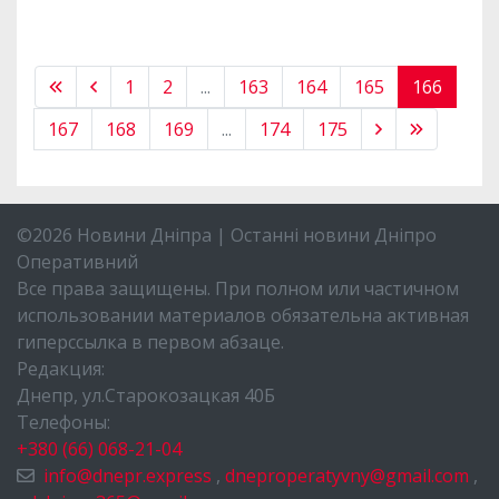
1
2
...
163
164
165
166
167
168
169
...
174
175
©2026 Новини Дніпра | Останні новини Дніпро
Оперативний
Все права защищены. При полном или частичном
использовании материалов обязательна активная
гиперссылка в первом абзаце.
Редакция:
Днепр, ул.Старокозацкая 40Б
Телефоны:
+380 (66) 068-21-04
info@dnepr.express
,
dneproperatyvny@gmail.com
,