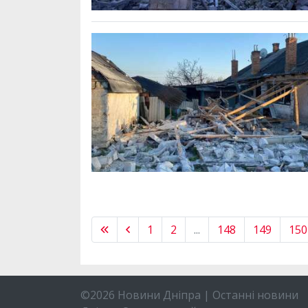
1
2
...
148
149
150
©2026 Новини Дніпра | Останні новини