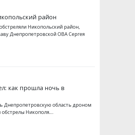
икопольский район
 обстреляли Никопольский район,
лаву Днепропетровской ОВА Сергея
л: как прошла ночь в
ть Днепропетровскую область дроном
ал обстрелы Никополя.…