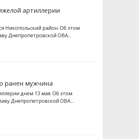
яжелой артиллерии
ся Никопольский район. Об этом
лаву Днепропетровской ОВА…
ло ранен мужчина
ллерии днем 13 мая. Об этом
главу Днепропетровской ОВА…