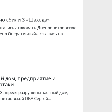
ю сбили 3 «Шахеда»
пытались атаковать Днепропетровскую
епр Оперативный», ссылаясь на…
ый дом, предприятие и
 атаки
28 апреля разрушены частный дом,
ропетровской ОВА Сергей…