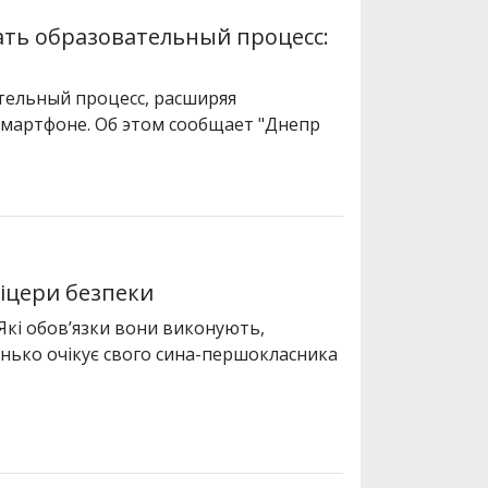
ть образовательный процесс:
ельный процесс, расширяя
смартфоне. Об этом сообщает "Днепр
фіцери безпеки
Які обовʼязки вони виконують,
нько очікує свого сина-першокласника