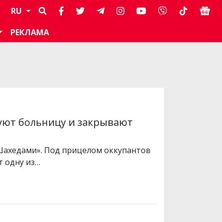
RU
РЕКЛАМА
руют больницу и закрывают
Шахедами». Под прицелом оккупантов
т одну из…