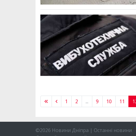
1
2
...
9
10
11
1
©2026 Новини Дніпра | Останні новини