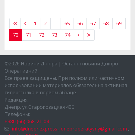
1
2
...
65
66
67
68
69
70
71
72
73
74
©2026 Новини Дніпра | Останні новини Дніпро
Оперативний
Все права защищены. При полном или частичном
использовании материалов обязательна активная
гиперссылка в первом абзаце.
Редакция:
Днепр, ул.Старокозацкая 40Б
Телефоны:
+380 (66) 068-21-04
info@dnepr.express
,
dneproperatyvny@gmail.com
,