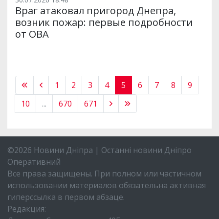
Враг атаковал пригород Днепра,
возник пожар: первые подробности
от ОВА
1
2
3
4
5
6
7
8
9
10
...
670
671
©2026 Новини Дніпра | Останні новини Дніпро
Оперативний
Все права защищены. При полном или частичном
использовании материалов обязательна активная
гиперссылка в первом абзаце.
Редакция: