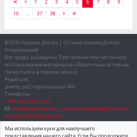
1
2
3
4
5
6
7
8
9
10
...
37
38
©2026 Новини Дніпра | Останні новини Дніпро
Оперативний
Все права защищены. При полном или частичном
использовании материалов обязательна активная
гиперссылка в первом абзаце.
Редакция:
Днепр, ул.Старокозацкая 40Б
Телефоны:
+380 (66) 068-21-04
info@dnepr.express
,
dneproperatyvny@gmail.com
,
ad.dnipro365@gmail.com
НОВОСТИ ДНЕПРА
Мы используем куки для наилучшего
представления нашего сайта. Если Вы продолжите