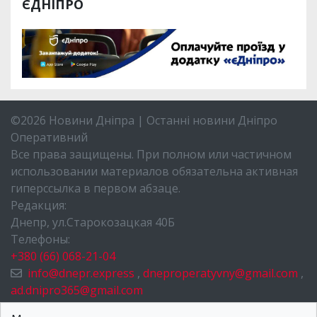
ЄДНІПРО
©2026 Новини Дніпра | Останні новини Дніпро
Оперативний
Все права защищены. При полном или частичном
использовании материалов обязательна активная
гиперссылка в первом абзаце.
Редакция:
Днепр, ул.Старокозацкая 40Б
Телефоны:
+380 (66) 068-21-04
info@dnepr.express
,
dneproperatyvny@gmail.com
,
ad.dnipro365@gmail.com
НОВОСТИ ДНЕПРА