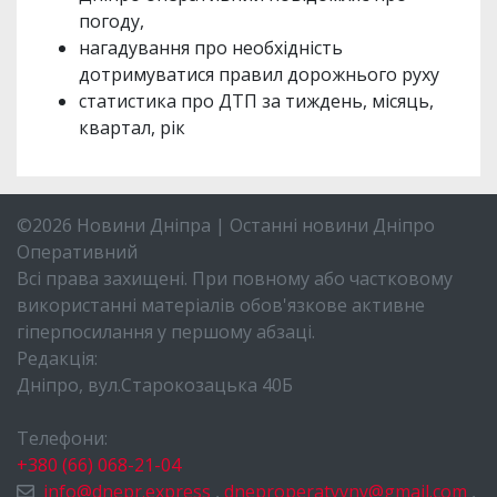
погоду,
нагадування про необхідність
дотримуватися правил дорожнього руху
статистика про ДТП за тиждень, місяць,
квартал, рік
©2026 Новини Дніпра | Останні новини Дніпро
Оперативний
Всі права захищені. При повному або частковому
використанні матеріалів обов'язкове активне
гіперпосилання у першому абзаці.
Редакція:
Дніпро, вул.Старокозацька 40Б
Телефони:
+380 (66) 068-21-04
info@dnepr.express
,
dneproperatyvny@gmail.com
,