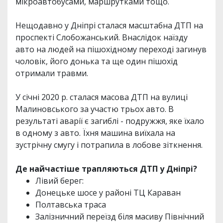
мікроавтобусами, маршрутками тощо.
Нещодавно у Дніпрі сталася масштабна ДТП на
проспекті Слобожанський. Внаслідок наїзду
авто на людей на пішохідному переході загинув
чоловік, його донька та ще один пішохід
отримали травми.
У січні 2020 р. сталася масова ДТП на вулиці
Малиновського за участю трьох авто. В
результаті аварії є загиблі - подружжя, яке їхало
в одному з авто. Їхня машина виїхала на
зустрічну смугу і потрапила в лобове зіткнення.
Де найчастіше трапляються ДТП у Дніпрі?
Лівий берег:
Донецьке шосе у районі ТЦ Караван
Полтавська траса
Залізничний переїзд біля масиву Північний