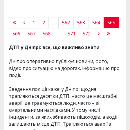
1
2
...
562
563
564
565
566
567
568
...
571
572
ДТП у Дніпрі: все, що важливо знати
Дніпро оперативно публікує новини, фото,
відео про ситуацію на дорогах, інформацію про
події.
Зведення поліції каже: у Дніпрі щодня
трапляються десятки ДТП. Часто це масштабні
аварії, де травмуються люди, часто – зі
смертельними наслідками. У тому числі
інциденти, за яких збивають пішоходів, а водії
залишають місце ДТП. Трапляються аварії з