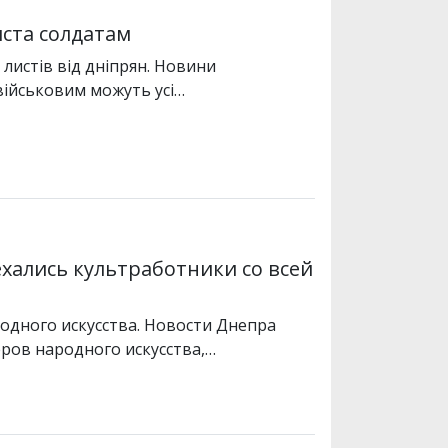
иста солдатам
листів від дніпрян. Новини
військовим можуть усі…
ались культработники со всей
родного искусства. Новости Днепра
еров народного искусства,…