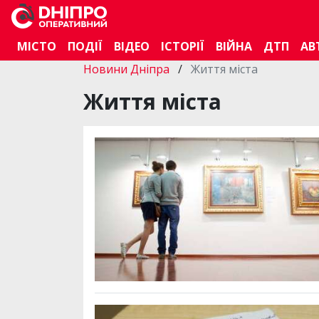
МІСТО
ПОДІЇ
ВІДЕО
ІСТОРІЇ
ВІЙНА
ДТП
АВ
Новини Дніпра
/
Життя міста
Життя міста