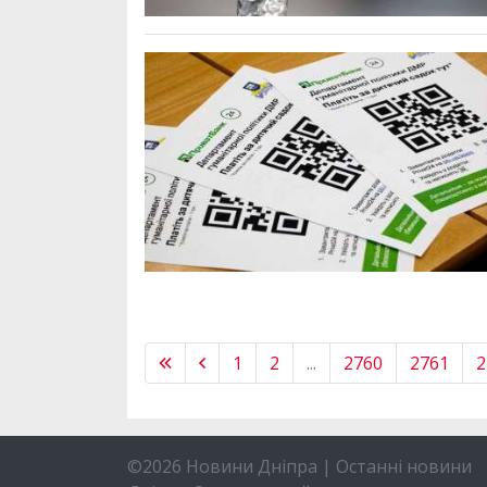
1
2
...
2760
2761
2
©2026 Новини Дніпра | Останні новини