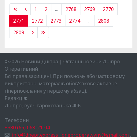
1
2
...
2768
2769
2770
2771
2772
2773
2774
...
2808
2809
©2026 Новини Дніпра | Останні новини Дніпро
Оперативний
Всі права захищені. При повному або частковому
використанні матеріалів обов'язкове активне
гіперпосилання у першому абзаці.
Редакція:
Дніпро, вул.Старокозацька 40Б
Телефони:
+380 (66) 068-21-04
info@dnepr.express
,
dneproperatyvny@gmail.com
,