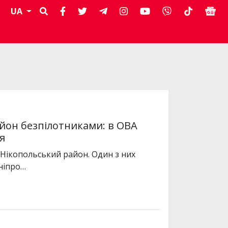
UA
йон безпілотниками: в ОВА
ня
 Нікопольський район. Один з них
ніпро…