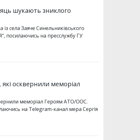
сяць шукають зниклого
 із села Заяче Синельниківського
", посилаючись на пресслужбу ГУ
 які осквернили меморіал
квернили меморіал Героям АТО/ООС.
лаючись на Telegram-канал мера Сергія