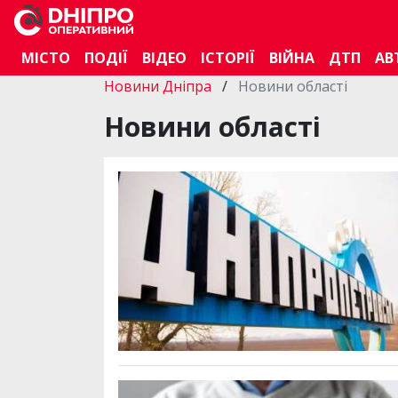
МІСТО
ПОДІЇ
ВІДЕО
ІСТОРІЇ
ВІЙНА
ДТП
АВ
Новини Дніпра
/
Новини області
Новини області