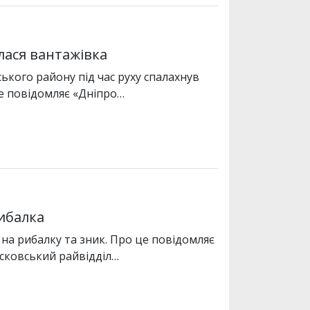
лася вантажівка
ського району під час руху спалахнув
е повідомляє «Дніпро…
ибалка
на рибалку та зник. Про це повідомляє
сковський райвідділ…