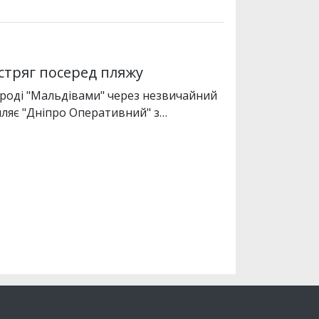
астряг посеред пляжу
народі "Мальдівами" через незвичайний
омляє "Дніпро Оперативний" з…