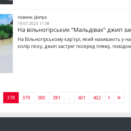
Новини Дніпра
19.07.2023 11:38
На вільногірських "Мальдівах" джип з
На Вільногірському кар'єрі, який називають у 
колір піску, джип застряг посеред пляжу, повід
378
379
380
381
...
401
402