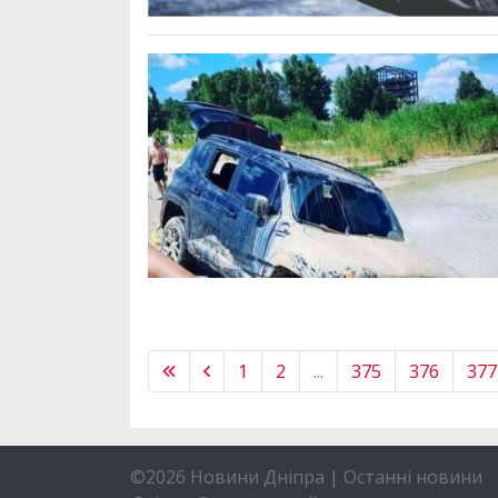
1
2
...
375
376
377
©2026 Новини Дніпра | Останні новини