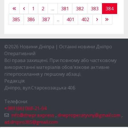
1
2
...
381
382
383
384
385
386
387
...
401
402
©2026 Новини Дніпра | Останні новини Дніпро
Оперативний
Всі права захищені. При повному або частковому
використанні матеріалів обов'язкове активне
гіперпосилання у першому абзаці.
Редакція:
Дніпро, вул.Старокозацька 40Б
Телефони:
+380 (66) 068-21-04
info@dnepr.express
,
dneproperatyvny@gmail.com
,
ad.dnipro365@gmail.com