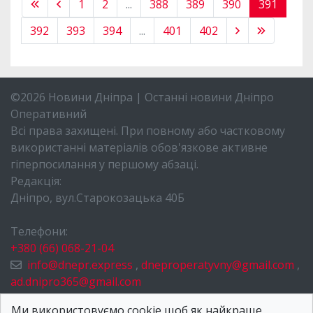
1
2
...
388
389
390
391
392
393
394
...
401
402
©2026 Новини Дніпра | Останні новини Дніпро
Оперативний
Всі права захищені. При повному або частковому
використанні матеріалів обов'язкове активне
гіперпосилання у першому абзаці.
Редакція:
Дніпро, вул.Старокозацька 40Б
Телефони:
+380 (66) 068-21-04
info@dnepr.express
,
dneproperatyvny@gmail.com
,
ad.dnipro365@gmail.com
НОВИНИ ДНІПРА
Ми використовуємо cookie щоб як найкраще