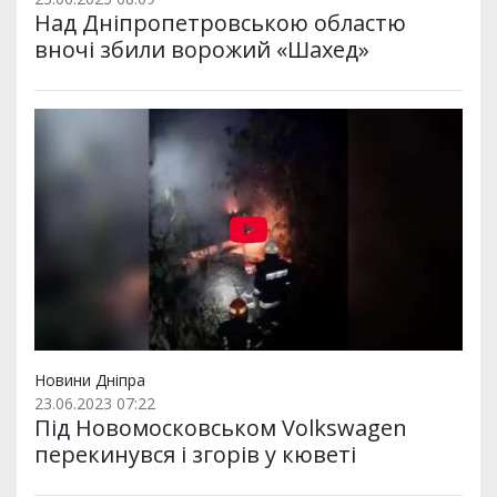
Над Дніпропетровською областю
вночі збили ворожий «Шахед»
Новини Дніпра
23.06.2023 07:22
Під Новомосковськом Volkswagen
перекинувся і згорів у кюветі