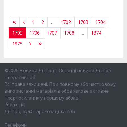
1
2
...
1702
1703
1704
1705
1706
1707
1708
...
1874
1875
©2026 Новини Дніпра | Останні новини Дніпро
Оперативний
Всі права захищені. При повному або частковому
використанні матеріалів обов'язкове активне
гіперпосилання у першому абзаці.
Редакція:
Дніпро, вул.Старокозацька 40Б
Телефони: