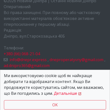
©2026 Новини Дніпра | Останні новини Дніпро
Оперативний
Всі права захищені. При повному або частковому
використанні матеріалів обов'язкове активне
гіперпосилання у першому абзаці.
Редакція:
Дніпро, вул.Старокозацька 40Б
Телефони:
+380 (66) 068-21-04
info@dnepr.express
,
dneproperatyvny@gmail.com
,
ad.dnipro365@gmail.com
НОВИНИ ДНІПРА
Ми використовуємо cookie щоб як найкраще
добирати та відображати контент. Якщо Ви
ПРО НАС
продовжуєте користуватись сайтом, ми вважаємо,
КОНТАКТИ
що Ви погодились з цим.
Детальніше
OK