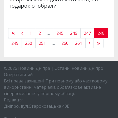
подарок отобрали
1
2
...
245
246
247
248
249
250
251
...
260
261
©2026 Новини Дніпра | Останні новини Дніпро
Оперативний
Всі права захищені. При повному або частковому
використанні матеріалів обов'язкове активне
гіперпосилання у першому абзаці.
Редакція:
Дніпро, вул.Старокозацька 40Б