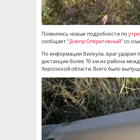
Появились новые подробности по
утре
сообщает "
Днепр Оперативный
" со сс
По информации Вилкула, враг ударил п
дистанции более 70 км из района меж
Херсонской области. Всего было выпуще