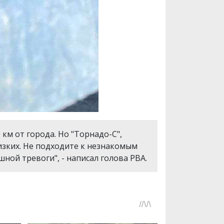
км от города. Но "Торнадо-С",
изких. Не подходите к незнакомым
ной тревоги", - написал голова РВА.