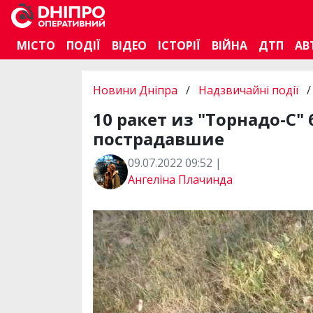
МІСТО
ПОДІЇ
ВІДЕО
ІСТОРІЇ
ВІЙНА
ДТП
АВ
Новини Дніпра
/
Надзвичайні події
/
10 ракет из "Торнадо-С
пострадавшие
09.07.2022 09:52 |
Ангеліна Плачинда