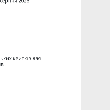
 серпня 2026
ьких квитків для
ів