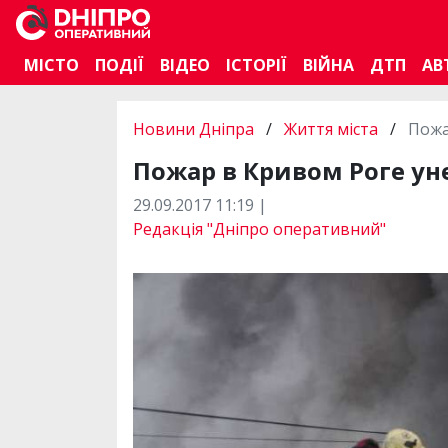
МІСТО
ПОДІЇ
ВІДЕО
ІСТОРІЇ
ВІЙНА
ДТП
АВ
Новини Дніпра
/
Життя міста
/
Пожа
Пожар в Кривом Роге ун
29.09.2017 11:19 |
Редакція "Дніпро оперативний"