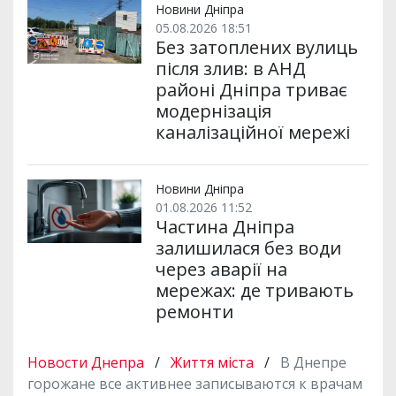
Новини Дніпра
05.08.2026 18:51
Без затоплених вулиць
після злив: в АНД
районі Дніпра триває
модернізація
каналізаційної мережі
Новини Дніпра
01.08.2026 11:52
Частина Дніпра
залишилася без води
через аварії на
мережах: де тривають
ремонти
Новости Днепра
/
Життя міста
/
В Днепре
горожане все активнее записываются к врачам