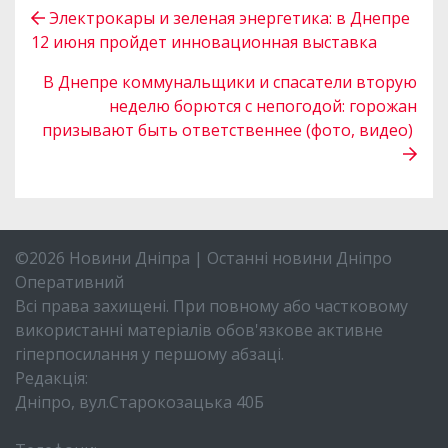
Электрокары и зеленая энергетика: в Днепре
12 июня пройдет инновационная выставка
В Днепре коммунальщики и спасатели вторую
неделю борются с непогодой: горожан
призывают быть ответственнее (фото, видео)
©2026 Новини Дніпра | Останні новини Дніпро
Оперативний
Всі права захищені. При повному або частковому
використанні матеріалів обов'язкове активне
гіперпосилання у першому абзаці.
Редакція:
Дніпро, вул.Старокозацька 40Б