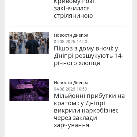
Кривому Розі
закінчилася
стріляниною
Новости Днепра
04.08.2026 14:50
Пішов з дому вночі: у
Дніпрі розшукують 14-
річного хлопця
Новости Днепра
04.08.2026 10:59
Мільйонні прибутки на
кратомі: у Дніпрі
викрили наркобізнес
через заклади
харчування