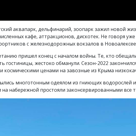
нтский аквапарк, дельфинарий, зоопарк зажил новой жи
исленных кафе, аттракционов, дискотек. Не говоря уже
курортников с железнодорожных вокзалов в Новоалексе
танию пришел конец с началом войны. Те, кто обещали
ь гостиницы, жестоко обманули. Сезон-2022 закончился
 и космическими ценами на завозные из Крыма низкока
крылись многотонным одеялом из гниющих водорослей и
и на набережной простояли законсервированными все т