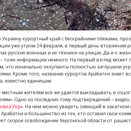
сю Украину курортный край с бескрайними пляжами, пр
ации уже утром 24 февраля, в первый день вторжения р
пах русских военных и их техники на улицах. Да и о жи
– тоже информации немного. На первый взгляд может п
 том, что изначально оккупанты полностью заглушили ук
оями. Кроме того, название курортов Арабатки знает вся
ка, известно единицам.
 местным жителям все же удается выкладывать в соцсет
елям». Одно из последних тому подтверждений – видео,
овка.Укр
». На нем можно увидеть сияющий в закатном 
 Арабатки и большинство из тех, кто оставил свои ком
ует скорое освобождение Херсонской области от рашис