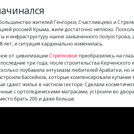
начинался
 большинство жителей Генгорки, Счастливцево и Стрелко
ацией россией Крыма, жили достаточно неплохо. Поскол
ы и инфраструктуру нынче захваченного полуострова, 
8 лет, и ситуация кардинально изменилась.
ное от цивилизации
Стрелковое
преобразились на глаз
 последние три года, после строительства Керченского
сколько поубавила энтузиазм любителей Арабатки, но 
астроили бассейнов, которые компенсировали купание 
ые сдают жилье в частном секторе. Сделали косметиче
нные с ортопедическими матрасами, устроили во двора
-место брать 200 и даже больше.