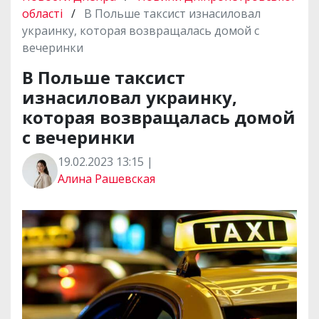
и
o
e
r
A
області
/
В Польше таксист изнасиловал
т
o
r
a
p
украинку, которая возвращалась домой с
и
k
m
p
вечеринки
В Польше таксист
изнасиловал украинку,
которая возвращалась домой
с вечеринки
19.02.2023 13:15 |
Алина Рашевская