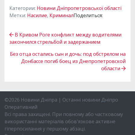
Категории:
Новини Дніпропетровської області
Метки:
Насилие
,
Криминал
Поделиться:
В Кривом Роге конфликт между водителями
закончился стрельбой и задержанием
Без отца остались сын и дочь: под обстрелом на
Донбассе погиб боец из Днепропетровской
области
©2026 Новини Дніпра | Останні новини Дніпро
Оперативний
Всі права захищені. При повному або частковому
використанні матеріалів обов'язкове активне
гіперпосилання у першому абзаці.