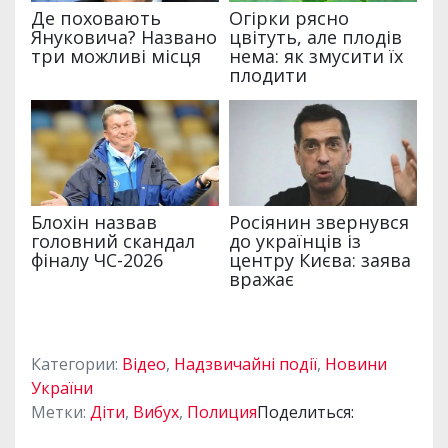
Категории:
Відео
,
Надзвичайні події
,
Новини
України
Метки:
Діти
,
Вибух
,
Полиция
Поделиться: