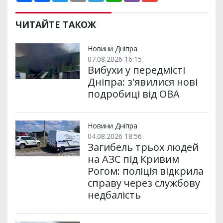
ш
c
i
a
l
a
b
a
и
e
t
i
e
t
e
i
р
b
t
l
g
s
r
l
ЧИТАЙТЕ ТАКОЖ
и
o
e
r
A
т
o
r
a
p
и
k
m
p
Новини Дніпра
07.08.2026 16:15
Вибухи у передмісті
Дніпра: з'явилися нові
подробиці від ОВА
Новини Дніпра
04.08.2026 18:56
Загибель трьох людей
на АЗС під Кривим
Рогом: поліція відкрила
справу через службову
недбалість