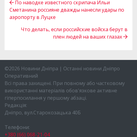
По наводке известного скрипача Ильи
Сметанина россияне дважды нанесли удары по
аэропорту в Луцке
Что делать, если российские войска берут в
плен людей на ваших глазах
©2026 Новини Дніпра | Останні новини Дніпро
Оперативний
Всі права захищені. При повному або частковому
використанні матеріалів обов'язкове активне
гіперпосилання у першому абзаці.
Редакція:
Дніпро, вул.Старокозацька 40Б
Телефони:
+380 (66) 068-21-04