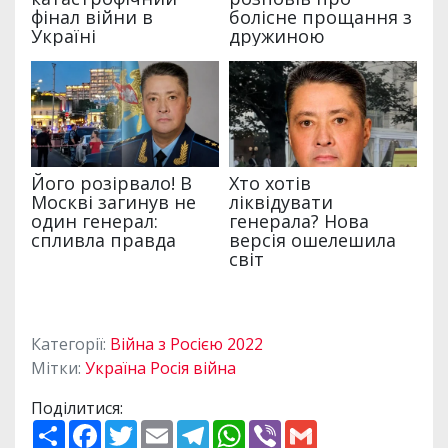
Категорії:
Війна з Росією 2022
Мітки:
Україна Росія війна
Поділитися:
П
F
T
E
T
W
V
G
о
a
w
m
e
h
i
m