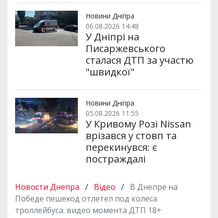
Новини Дніпра
06.08.2026 14:48
У Дніпрі на
Писаржевського
сталася ДТП за участю
"швидкої"
Новини Дніпра
05.08.2026 11:55
У Кривому Розі Nissan
врізався у стовп та
перекинувся: є
постраждалі
Новости Днепра
/
Відео
/
В Днепре на
Победе пешеход отлетел под колеса
троллейбуса: видео момента ДТП 18+